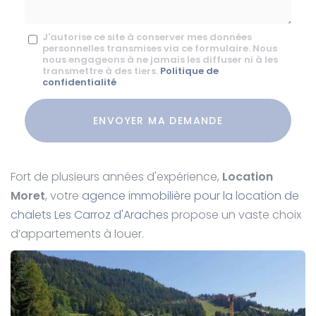
Message
J'autorise ce site à conserver mes données
personnelles transmises via ce formulaire. Nous
:
nous engageons à ne jamais les diffuser ni à les
transmettre à des tiers.
Politique de
*
confidentialité
Acceptation
RGPD
ENVOYER MA DEMANDE
*
Fort de plusieurs années d'expérience,
Location
Moret
, votre
agence immobilière pour la location de
chalets Les Carroz d'Araches
propose un vaste choix
d’appartements à louer.