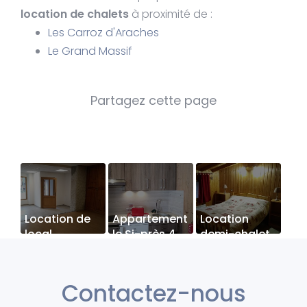
location de chalets
à proximité de :
Les Carroz d'Araches
Le Grand Massif
Location de
Appartement
Location
local
le Si-près 4
demi-chalet
commercial
personnes
7 personnes :
Les Carroz
Le Bief 60 m²
Contactez-nous