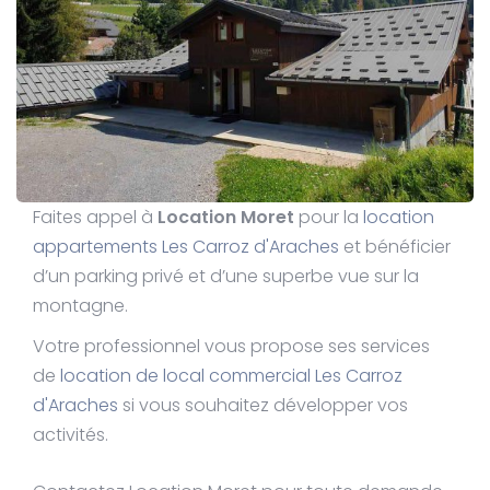
Faites appel à
Location Moret
pour la
location
appartements Les Carroz d'Araches
et bénéficier
d’un parking privé et d’une superbe vue sur la
montagne.
Votre professionnel vous propose ses services
de
location de local commercial Les Carroz
d'Araches
si vous souhaitez développer vos
activités.