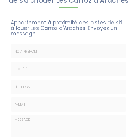
de ski à louer Les Carroz d'Araches
Appartement à proximité des pistes de ski
à louer Les Carroz d'Araches.
Envoyez un
message
Nom
&
Prénom
Société
*
:
Téléphone
E-
mail
*