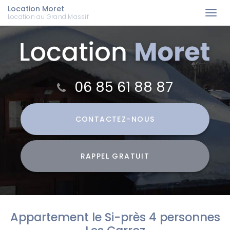
Location Moret
Togg
Location au Grand Massif
navi
Aller
au
contenu
principal
06 85 61 88 87
CONTACTEZ-
NOUS
RAPPEL GRATUIT
Appartement le Si-près 4 personnes