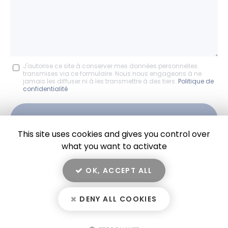
:
Message
J'autorise ce site à conserver mes données personnelles
transmises via ce formulaire. Nous nous engageons à ne
:
jamais les diffuser ni à les transmettre à des tiers.
Politique de
confidentialité
*
Acceptation
RGPD
ENVOYER
*
This site uses cookies and gives you control over
what you want to activate
OK, ACCEPT ALL
En savoir +
DENY ALL COOKIES
Location Moret, location au Grand Massif
Mentions légales
-
Plan du site
-
Liens utiles
-
Secteur
Location Moret