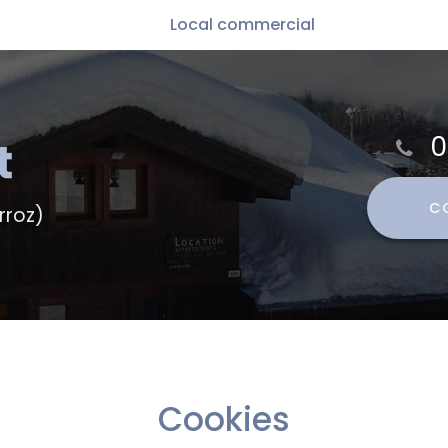
Local commercial
App
Loc
0
C
rroz)
Cookies