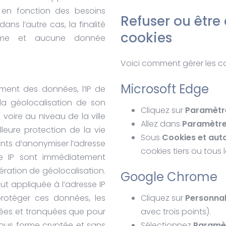
) en fonction des besoins
Refuser ou être 
ns l’autre cas, la finalité
cookies
ême et aucune donnée
Voici comment gérer les co
Microsoft Edge
ement des données, l’IP de
e la géolocalisation de son
Cliquez sur
Paramètre
 voire au niveau de la ville
Allez dans
Paramètr
leure protection de la vie
Sous
Cookies et auto
ents d’anonymiser l’adresse
cookies tiers ou tous 
esse IP sont immédiatement
ération de géolocalisation.
Google Chrome
ut appliquée à l’adresse IP
 protéger ces données, les
Cliquez sur
Personnal
ées et tronquées que pour
avec trois points).
sous forme cryptée et sans
Sélectionnez
Paramè