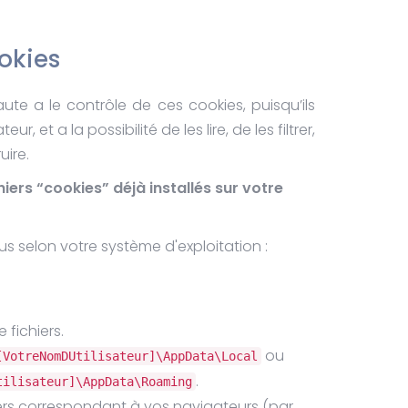
okies
aute a le contrôle de ces cookies, puisqu’ils
r, et a la possibilité de les lire, de les filtrer,
uire.
iers “cookies” déjà installés sur votre
s selon votre système d'exploitation :
 fichiers.
ou
[VotreNomDUtilisateur]\AppData\Local
.
tilisateur]\AppData\Roaming
ers correspondant à vos navigateurs (par