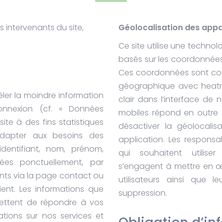
ts intervenants du site,
Géolocalisation des appar
Ce site utilise une techno
basés sur les coordonnées 
Ces coordonnées sont con
géographique avec heatma
éler la moindre information
clair dans l’interface de 
onnexion (cf. « Données
mobiles répond en outre à
site à des fins statistiques
désactiver la géolocalisa
’adapter aux besoins des
application. Les responsa
identifiant, nom, prénom,
qui souhaitent utiliser
tées ponctuellement, par
s’engagent à mettre en œu
ts via la page contact ou
utilisateurs ainsi que l
ent. Les informations que
suppression.
ettent de répondre à vos
ations sur nos services et