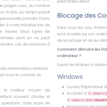
prestataire direct.
 de pages vues, au nombre
sur le site, au temps passé
Blocage des Co
personnelle primaire (nom,
e à notre initiative lors de
Dans tous les cas, l’Intern
ice. Seules deux types de
sont stockés sur son ordinateu
données dont on ne peut
de les refuser et de les détr
certains cas de remonter à
Comment détruire les fich
ordinateur ?
Suivez les étapes ci-dessou
e des informations relatives
 est sous le contrôle du
Windows
Ouvrez l'Explorateur de
nt le meilleur moyen de
Accédez à
C:\Users\
mettent souvent d’éviter la
C:\Users\[VotreNomDU
s questions, mais aussi de
Recherchez les dossi