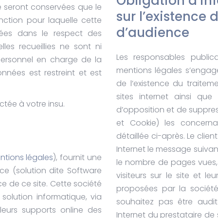
Obligation d’in
e seront conservées que le
sur l’existence
nction pour laquelle cette
d’audience
sées dans le respect des
les recueillies ne sont ni
Les responsables public
personnel en charge de la
mentions légales s’engage
nées est restreint et est
de l’existence du traitem
sites internet ainsi que 
tée à votre insu.
d’opposition et de suppre
et Cookie) les concernan
détaillée ci-après. Le clien
Internet le message suivant
ntions légales
), fournit une
le nombre de pages vues, l
ce (solution dite Software
visiteurs sur le site et 
ce de ce site. Cette société
proposées par la société
solution informatique, via
souhaitez pas être audi
 leurs supports online des
Internet du prestataire de 