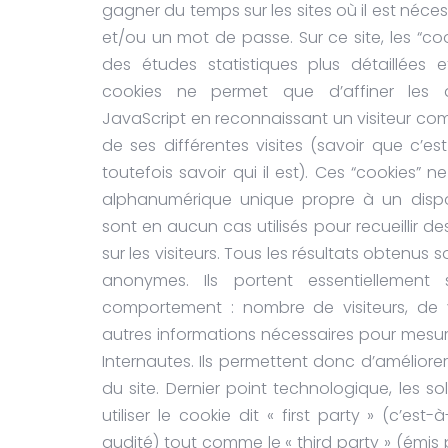
gagner du temps sur les sites où il est nécess
et/ou un mot de passe. Sur ce site, les “co
des études statistiques plus détaillées e
cookies ne permet que d’affiner les 
JavaScript en reconnaissant un visiteur c
de ses différentes visites (savoir que c’e
toutefois savoir qui il est). Ces “cookies” n
alphanumérique unique propre à un disposi
sont en aucun cas utilisés pour recueillir d
sur les visiteurs. Tous les résultats obtenus
anonymes. Ils portent essentiellement 
comportement : nombre de visiteurs, de 
autres informations nécessaires pour mesure
Internautes. Ils permettent donc d’améliore
du site. Dernier point technologique, les so
utiliser le cookie dit « first party » (c’est-
audité) tout comme le « third party » (émis 