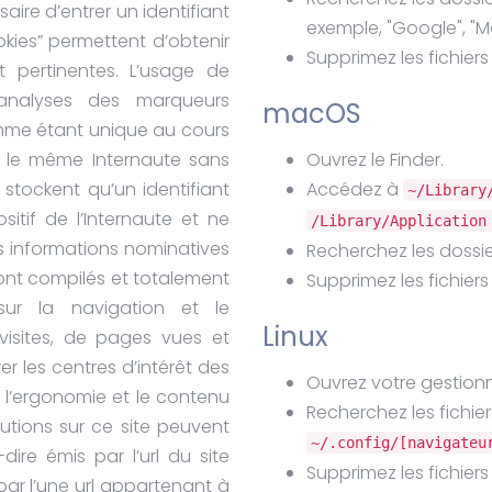
aire d’entrer un identifiant
exemple, "Google", "Moz
okies” permettent d’obtenir
Supprimez les fichiers
t pertinentes. L’usage de
analyses des marqueurs
macOS
omme étant unique au cours
st le même Internaute sans
Ouvrez le Finder.
e stockent qu’un identifiant
Accédez à
~/Library
tif de l’Internaute et ne
/Library/Application
es informations nominatives
Recherchez les dossi
 sont compilés et totalement
Supprimez les fichiers 
sur la navigation et le
Linux
visites, de pages vues et
r les centres d’intérêt des
Ouvrez votre gestionna
r l’ergonomie et le contenu
Recherchez les fichie
lutions sur ce site peuvent
~/.config/[navigateu
à-dire émis par l’url du site
Supprimez les fichiers 
par l’une url appartenant à