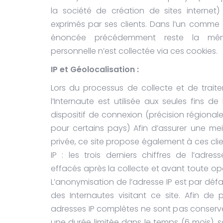
la société de création de sites internet
exprimés par ses clients. Dans l’un comme da
énoncée précédemment reste la m
personnelle n’est collectée via ces cookies.
IP et Géolocalisation :
Lors du processus de collecte et de trait
l’Internaute est utilisée aux seules fins d
dispositif de connexion (précision régionale
pour certains pays) Afin d’assurer une meil
privée, ce site propose également à ces cli
IP : les trois derniers chiffres de l’adr
effacés après la collecte et avant toute op
L’anonymisation de l’adresse IP est par défa
des Internautes visitant ce site. Afin de
adresses IP complètes ne sont pas conserv
une durée limitée dans le temps (6 mois), 