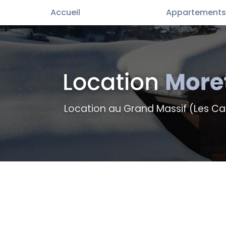
Aller
Accueil
Appartements
au
contenu
principal
Location au Grand Massif (Les Ca