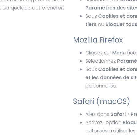
ent ou quelque autre endroit
Paramètres des site
Sous
Cookies et don
tiers
ou
Bloquer tous
Mozilla Firefox
Cliquez sur
Menu
(icô
Sélectionnez
Paramè
Sous
Cookies et don
et les données de si
personnalisé.
Safari (macOS)
Allez dans
Safari
>
Pr
Activez l'option
Bloqu
autorisés à utiliser les