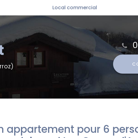
Local commercial
App
Loc
0
C
rroz)
n appartement pour 6 per