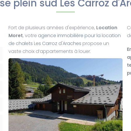
sse plein sud Les Carroz d'A
Fort de plusieurs années d'expérience,
Location
C
Moret
, votre
agence immobilière pour la location
d
de chalets Les Carroz d'Araches
propose un
E
vaste choix d’appartements à louer.
a
t
p