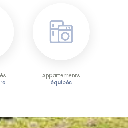
lés
Appartements
re
équipés