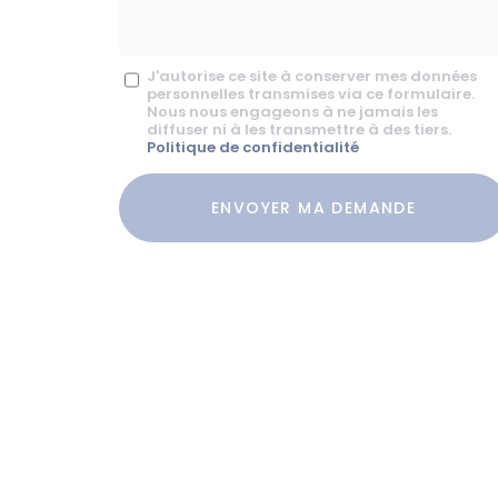
*
Message
J'autorise ce site à conserver mes données
personnelles transmises via ce formulaire.
:
Nous nous engageons à ne jamais les
diffuser ni à les transmettre à des tiers.
*
Politique de confidentialité
Acceptation
RGPD
ENVOYER MA DEMANDE
*