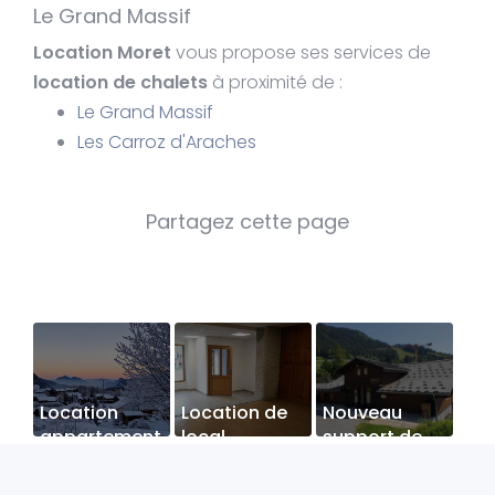
Le Grand Massif
Location Moret
vous propose ses services de
location de chalets
à proximité de :
Le Grand Massif
Les Carroz d'Araches
Location
Location de
Nouveau
appartement
local
support de
4 personnes
commercial
communication
du 27
web