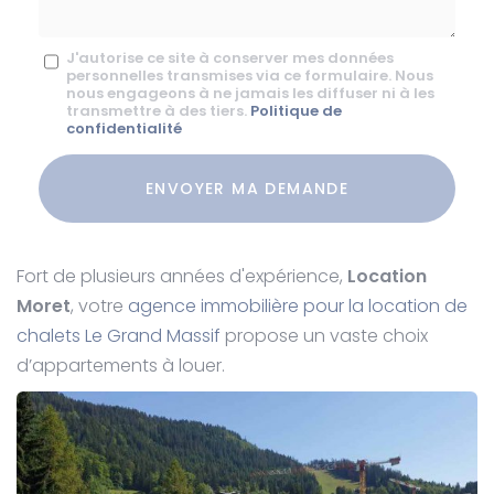
Message
J'autorise ce site à conserver mes données
personnelles transmises via ce formulaire. Nous
:
nous engageons à ne jamais les diffuser ni à les
transmettre à des tiers.
Politique de
*
confidentialité
Acceptation
RGPD
ENVOYER MA DEMANDE
*
Fort de plusieurs années d'expérience,
Location
Moret
, votre
agence immobilière pour la location de
chalets Le Grand Massif
propose un vaste choix
d’appartements à louer.