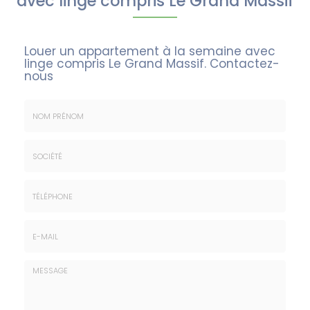
avec linge compris Le Grand Massif
Louer un appartement à la semaine avec
linge compris Le Grand Massif.
Contactez-
nous
Nom
&
Prénom
Société
*
:
Téléphone
E-
mail
*