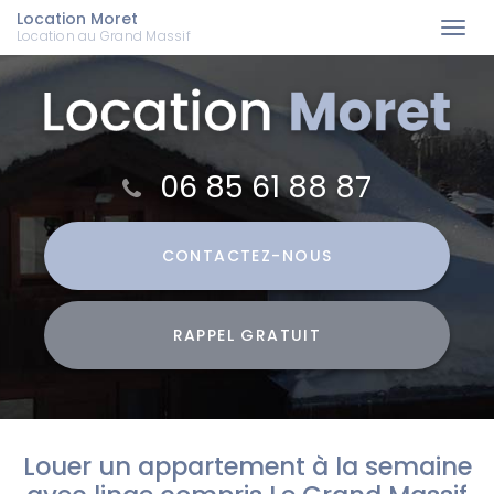
Location Moret
Togg
Location au Grand Massif
navi
Aller
au
contenu
principal
06 85 61 88 87
CONTACTEZ-
NOUS
RAPPEL GRATUIT
Louer un appartement à la semaine