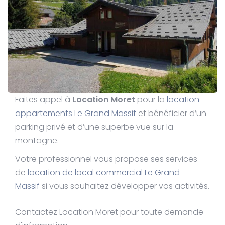
Faites appel à
Location Moret
pour la
location
appartements Le Grand Massif
et bénéficier d’un
parking privé et d’une superbe vue sur la
montagne.
Votre professionnel vous propose ses services
de
location de local commercial Le Grand
Massif
si vous souhaitez développer vos activités.
Contactez Location Moret pour toute demande