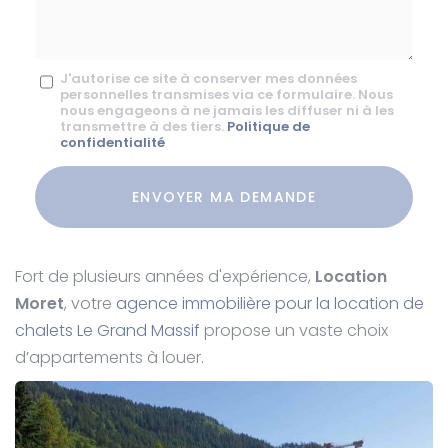
*
Message
J'autorise ce site à conserver mes données
personnelles transmises via ce formulaire. Nous
:
nous engageons à ne jamais les diffuser ni à les
transmettre à des tiers.
Politique de
*
confidentialité
Acceptation
RGPD
ENVOYER MA DEMANDE
*
Fort de plusieurs années d'expérience,
Location
Moret
, votre
agence immobilière pour la location de
chalets Le Grand Massif
propose un vaste choix
d’appartements à louer.