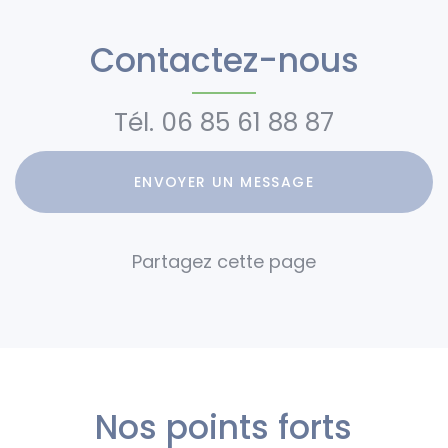
Noël aux
personnes
Les Carroz :
Carroz
pour un
L'écureuil 60
Contactez-nous
séjour au ski
m²
aux Carroz
Tél.
06 85 61 88 87
ENVOYER UN MESSAGE
Nos points forts