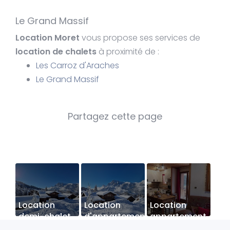
Le Grand Massif
Location Moret
vous propose ses services de
location de chalets
à proximité de :
Les Carroz d'Araches
Le Grand Massif
Location
Location
Location
demi-chalet
d'appartement
appartement
7 pers pour
pour 7
8 personnes