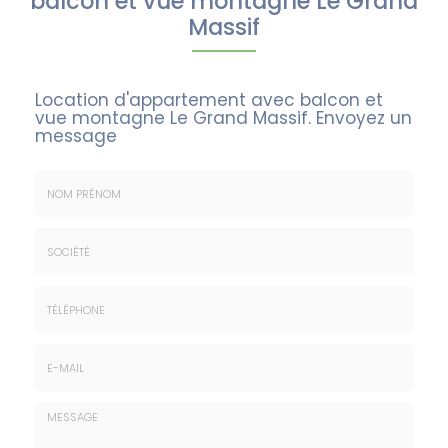
balcon et vue montagne Le Grand
Massif
Location d'appartement avec balcon et
vue montagne Le Grand Massif.
Envoyez un
message
Nom
&
Prénom
Société
*
:
Téléphone
E-
mail