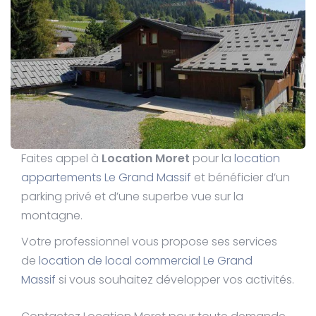
Faites appel à
Location Moret
pour la
location
appartements Le Grand Massif
et bénéficier d’un
parking privé et d’une superbe vue sur la
montagne.
Votre professionnel vous propose ses services
de
location de local commercial Le Grand
Massif
si vous souhaitez développer vos activités.